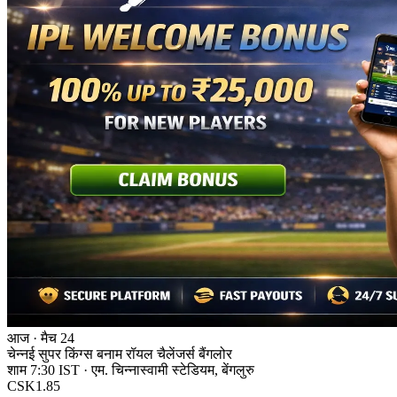
आज · मैच 24
चेन्नई सुपर किंग्स बनाम रॉयल चैलेंजर्स बैंगलोर
शाम 7:30 IST · एम. चिन्नास्वामी स्टेडियम, बेंगलुरु
CSK
1.85