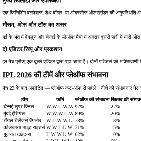
मुख्य खिलाड़ी और उपलब्धता
एक फिनिशिंग बल्लेबाज, डेथ बॉलर, या ओवरसीज ऑलराउंडर की अनुपस्थिति ऑड्
मौसम, ओस और टॉस का असर
मई के अंत में बेंगलुरु और चेन्नई के प्लेऑफ मैचों में अक्सर दूसरी पारी में भारी
दो-एडिटर रिव्यू और प्रकाशन
हर मैच प्रीव्यू एक दूसरे एडिटर द्वारा पढ़ा जाता है। दोनों एडिटर्स को भविष्यवा
IPL 2026 की टीमें और प्लेऑफ संभावना
मैच 23 के बाद अपडेटेड — प्लेऑफ कट-ऑफ से पहले। नीचे की संभावनाएं नेट रन-र
टीम
फॉर्म
प्लेऑफ की संभावना
खिताब की संभाव
चेन्नई सुपर किंग्स
W-W-L-W-W
92%
22%
मुंबई इंडियंस
W-W-W-L-W
89%
20%
रॉयल चैलेंजर्स बैंगलोर
W-L-W-W-L
78%
18%
कोलकाता नाइट राइडर्स
W-W-L-L-W
71%
15%
गुजरात टाइटन्स
L-W-W-L-W
62%
10%