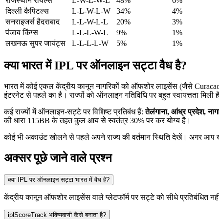
राजस्थान रॉयल्स
L-W-L-W-L
48%
6%
दिल्ली कैपिटल्स
L-L-W-L-W
34%
4%
सनराइजर्स हैदराबाद
L-L-W-L-L
20%
3%
पंजाब किंग्स
L-L-L-W-L
9%
1%
लखनऊ सुपर जायंट्स
L-L-L-L-W
5%
1%
क्या भारत में IPL पर ऑनलाइन सट्टा वैध है?
भारत में कोई एकल केंद्रीय कानून नागरिकों को ऑफशोर लाइसेंस (जैसे Curac
इंटरनेट से पहले का है। राज्यों को ऑनलाइन गतिविधि पर बहुत स्वायत्तता मिली 
कई राज्यों में ऑनलाइन-सट्टे पर विशिष्ट प्रतिबंध हैं:
तेलंगाना, आंध्र प्रदेश, न
की धारा 115BB के तहत कुल आय से स्वतंत्र 30% पर कर योग्य है।
कोई भी अकाउंट खोलने से पहले अपने राज्य की वर्तमान स्थिति देखें। अगर आप खे
अक्सर पूछे जाने वाले प्रश्न
क्या IPL पर ऑनलाइन सट्टा भारत में वैध है?
केंद्रीय कानून ऑफशोर लाइसेंस वाले प्लेटफॉर्म पर सट्टे को सीधे प्रतिबंधित नह
iplScoreTrack भविष्यवाणी कैसे बनाता है?