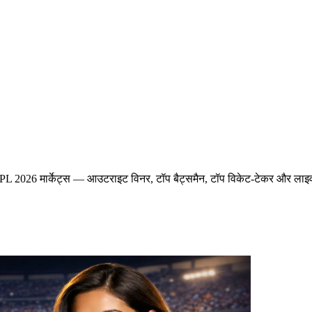
026 मार्केट्स — आउटराइट विनर, टॉप बैट्समैन, टॉप विकेट-टेकर और लाइव इन-प